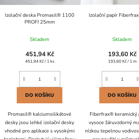
Izolační deska Promasil® 1100
Izolační papír Fiberf
PROFI 25mm
Průměr
Skladem
Skladem
hodnoc
produk
451,94 Kč
193,60 Kč
je
Měrná
Měrná
451,94 Kč / 1 ks
193,60 Kč / 1 m
cena:
cena:
5,0
z
5
hvězdič
DO KOŠÍKU
DO KOŠÍKU
Promasil® kalciumsilikátové
Fiberfrax® keramický 
desky jsou lehké izolační desky
vysoce žáruvzdorný ma
vhodné pro aplikace s vysokými
nízkou tepelnou vodivost