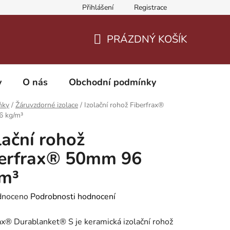
Přihlášení
Registrace
PRÁZDNÝ KOŠÍK
NÁKUPNÍ
KOŠÍK
y
O nás
Obchodní podmínky
ňky
/
Žáruvzdorné izolace
/
Izolační rohož Fiberfrax®
 kg/m³
lační rohož
berfrax® 50mm 96
/m³
né
dnoceno
Podrobnosti hodnocení
ení
ax® Durablanket® S je keramická izolační rohož
tu