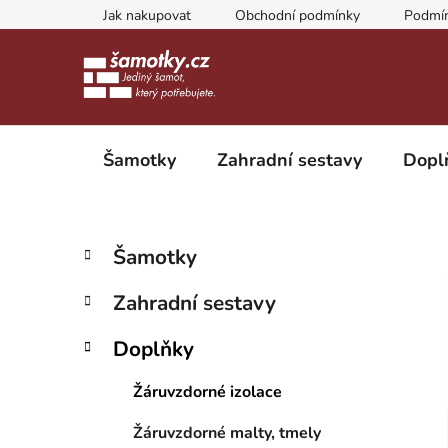
Přejít
Jak nakupovat
Obchodní podmínky
Podmín
na
obsah
Šamotky
Zahradní sestavy
Dopl
P
K
Přeskočit
Šamotky
a
kategorie
o
t
s
Zahradní sestavy
e
t
g
r
Doplňky
o
a
r
Žáruvzdorné izolace
i
n
e
n
Žáruvzdorné malty, tmely