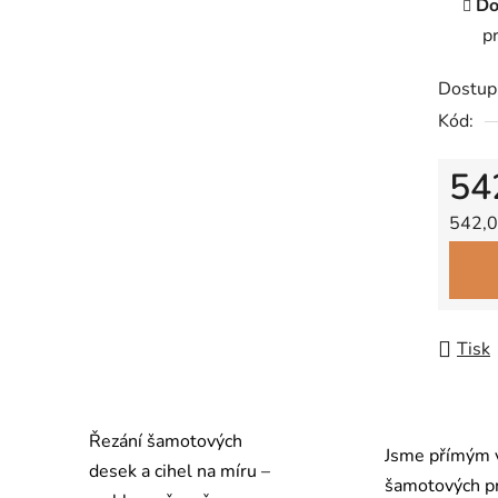
Do
p
Dostup
Kód:
54
Měrná
542,0
Tisk
Řezání šamotových
Jsme přímým 
desek a cihel na míru –
šamotových p