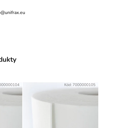
o@unifrax.eu
odukty
000000104
Kód:
7000000105