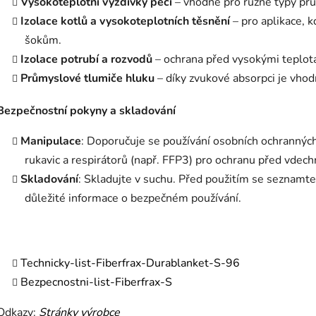
Vysokoteplotní vyzdívky pecí
– vhodné pro různé typy prů
Izolace kotlů a vysokoteplotních těsnění
– pro aplikace, 
šokům.
Izolace potrubí a rozvodů
– ochrana před vysokými teplota
Průmyslové tlumiče hluku
– díky zvukové absorpci je vhod
Bezpečnostní pokyny a skladování
Manipulace
: Doporučuje se používání osobních ochrannýc
rukavic a respirátorů (např. FFP3) pro ochranu před vdec
Skladování
: Skladujte v suchu. Před použitím se seznamt
důležité informace o bezpečném používání.
Technicky-list-Fiberfrax-Durablanket-S-96
Bezpecnostni-list-Fiberfrax-S
Odkazy:
Stránky výrobce