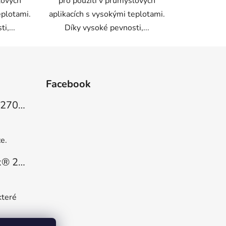
lových
pro použití v průmyslových
eplotami.
aplikacích s vysokými teplotami.
i,...
Díky vysoké pevnosti,...
Facebook
Šamotová deska-410x270x25
 hvězdiček.
e.
Izolační papír Fiberfrax® 2mm
 hvězdiček.
které