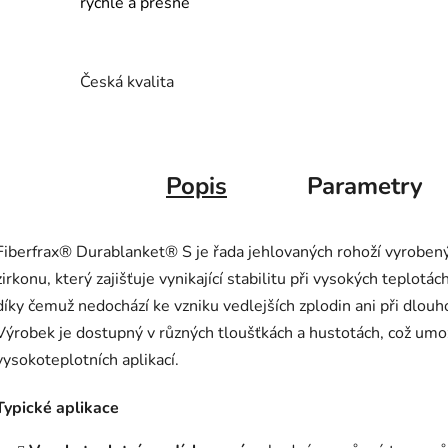
rychle a přesně
Česká kvalita
Popis
Parametry
Fiberfrax® Durablanket® S je řada jehlovaných rohoží vyroben
zirkonu, který zajišťuje vynikající stabilitu při vysokých teplotá
díky čemuž nedochází ke vzniku vedlejších zplodin ani při dlou
Výrobek je dostupný v různých tloušťkách a hustotách, což umo
vysokoteplotních aplikací.
Typické aplikace