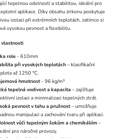
ající tepelnou odolností a stabilitou, ideální pro
eplotní aplikace. Díky obsahu zirkonu poskytuje
ivou izolaci při extrémních teplotách, zatímco si
vá vysokou pevnost a flexibilitu.
ek.
 vlastnosti
řka role
- 610mm
abilita při vysokých teplotách
– klasifikační
eplota až 1250 °C.
jemová hmotnost
- 96 kg/m³
zká tepelná vodivost a kapacita
– zajišťuje
ektivní izolaci a minimalizaci tepelných ztrát.
soká pevnost v tahu a pružnost
– umožňuje
nadnou manipulaci a zachování tvaru při aplikaci.
olnost vůči tepelným šokům a chemikáliím
–
deální pro náročné provozy.