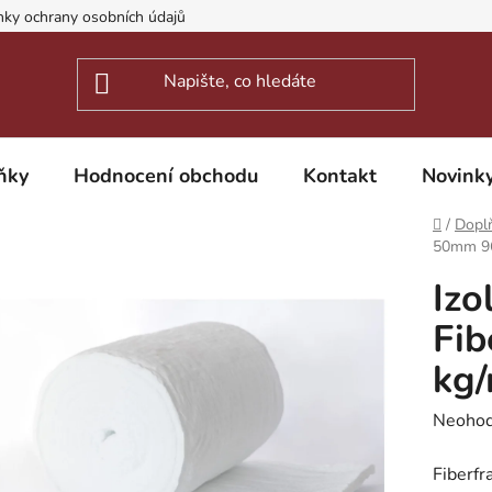
ky ochrany osobních údajů
ňky
Hodnocení obchodu
Kontakt
Novink
Domů
/
Dopl
50mm 96
Izo
Fi
kg
Průměr
Neoho
hodnoc
Fiberfr
produk