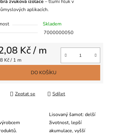
brá zvuková izolace
– tlumí hluk v
růmyslových aplikacích.
nost
Skladem
7000000050
2,08 Kč
/ m
 cena:
8 Kč / 1 m
DO KOŠÍKU
Zeptat se
Sdílet
Lisovaný šamot: delší
výrobcem
životnost, lepší
roduktů.
akumulace, vyšší