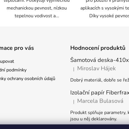
teplotami. Poskytují výjimečnou
pro použití v průmys
mechanickou pevnost, nízkou
aplikacích s vysokými t
tepelnou vodivost a...
Díky vysoké pevnost
mace pro vás
Hodnocení produktů
kupovat
Miroslav Hájek
|
ní podmínky
Hodnocení produktu je 4 z 5
ky ochrany osobních údajů
Dobrý materiál, dobře se řež
Marcela Bulasová
|
Hodnocení produktu je 5 z 5
Produkt splňuje parametry, 
jsou u něj deklarovány.