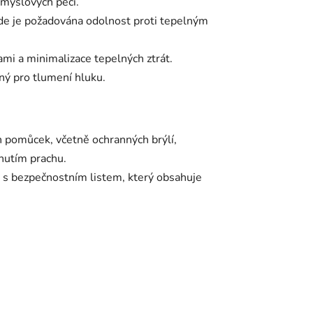
myslových pecí.
kde je požadována odolnost proti tepelným
mi a minimalizace tepelných ztrát.
ný pro tlumení hluku.
h pomůcek, včetně ochranných brýlí,
hnutím prachu.
e s bezpečnostním listem, který obsahuje