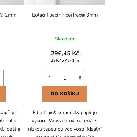
rax® 2mm
Izolační papír Fiberfrax® 3mm
né
Skladem
ení
tu
296,45 Kč
Měrná
296,45 Kč / 1 m
cena:
ek.
DO KOŠÍKU
papír je
Fiberfrax® keramický papír je
teriál s
vysoce žáruvzdorný materiál s
í, ideální
nízkou tepelnou vodivostí, ideální