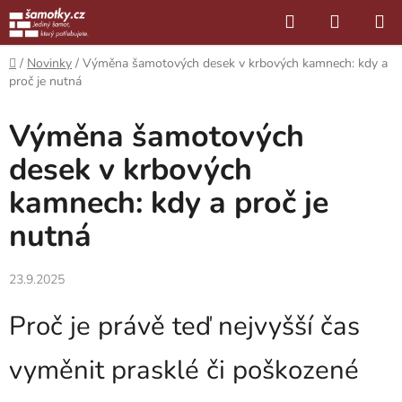
Přejít
Hledat
NÁKUP
na
KOŠÍK
obsah
Domů
/
Novinky
/
Výměna šamotových desek v krbových kamnech: kdy a
proč je nutná
Výměna šamotových
desek v krbových
kamnech: kdy a proč je
nutná
23.9.2025
Proč je právě teď nejvyšší čas
vyměnit prasklé či poškozené