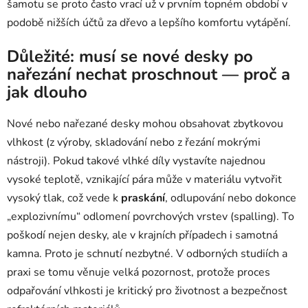
šamotu se proto často vrací už v prvním topném období v
podobě nižších účtů za dřevo a lepšího komfortu vytápění.
Důležité: musí se nové desky po
nařezání nechat proschnout — proč a
jak dlouho
Nové nebo nařezané desky mohou obsahovat zbytkovou
vlhkost (z výroby, skladování nebo z řezání mokrými
nástroji). Pokud takové vlhké díly vystavíte najednou
vysoké teplotě, vznikající pára může v materiálu vytvořit
vysoký tlak, což vede k
praskání
, odlupování nebo dokonce
„explozivnímu“ odlomení povrchových vrstev (spalling). To
poškodí nejen desky, ale v krajních případech i samotná
kamna. Proto je schnutí nezbytné. V odborných studiích a
praxi se tomu věnuje velká pozornost, protože proces
odpařování vlhkosti je kritický pro životnost a bezpečnost