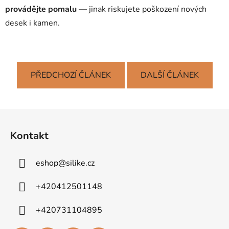
provádějte pomalu
— jinak riskujete poškození nových
desek i kamen.
PŘEDCHOZÍ ČLÁNEK
DALŠÍ ČLÁNEK
Z
á
Kontakt
p
a
eshop
@
silike.cz
t
í
+420412501148
+420731104895