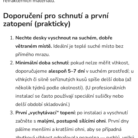
refraktérních materiálů.
Doporučení pro schnutí a první
zatopení (prakticky)
Nechte desky vyschnout na suchém, dobře
větraném místě.
Ideální je teplé suché místo bez
přímého mrazu.
Minimální doba schnutí:
pokud nelze měřit vlhkost,
doporučujeme
alespoň 5–7 dní
v suchém prostředí; u
vlhkých či silně seříznutých kusů spíše delší doba (až
několik týdnů podle okolností). (U profesionálních
instalací se často používají speciální sušičky nebo
delší období skladování.)
První „vychytávací“ topení:
po instalaci a vyschnutí
začněte s
malými, postupně sílícími ohni
. První dny
pálíme menšími a kratšími ohni, aby se případná
zbytková vlhkost odpařovala pozvolna — rychlý „velký