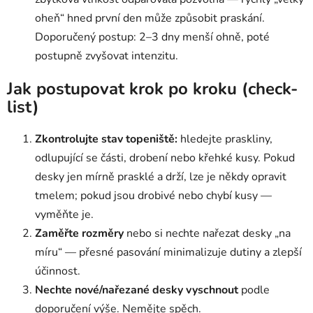
oheň“ hned první den může způsobit praskání.
Doporučený postup: 2–3 dny menší ohně, poté
postupně zvyšovat intenzitu.
Jak postupovat krok po kroku (check-
list)
Zkontrolujte stav topeniště:
hledejte praskliny,
odlupující se části, drobení nebo křehké kusy. Pokud
desky jen mírně prasklé a drží, lze je někdy opravit
tmelem; pokud jsou drobivé nebo chybí kusy —
vyměňte je.
Zaměřte rozměry
nebo si nechte nařezat desky „na
míru“ — přesné pasování minimalizuje dutiny a zlepší
účinnost.
Nechte nové/nařezané desky vyschnout
podle
doporučení výše. Nemějte spěch.