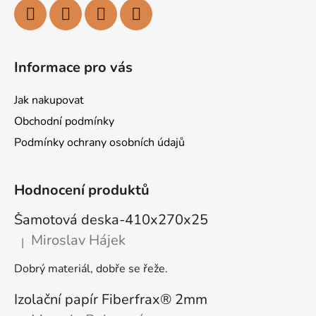
Informace pro vás
Jak nakupovat
Obchodní podmínky
Podmínky ochrany osobních údajů
Hodnocení produktů
Šamotová deska-410x270x25
Miroslav Hájek
|
Hodnocení produktu je 4 z 5 hvězdiček.
Dobrý materiál, dobře se řeže.
Izolační papír Fiberfrax® 2mm