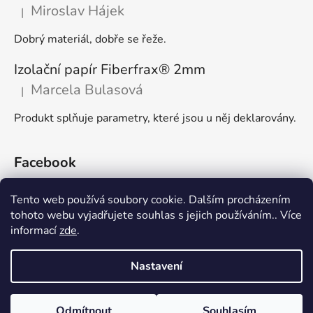
Miroslav Hájek
|
Hodnocení produktu je 4 z 5 hvězdiček.
Dobrý materiál, dobře se řeže.
Izolační papír Fiberfrax® 2mm
Marcela Bulasová
|
Hodnocení produktu je 5 z 5 hvězdiček.
Produkt splňuje parametry, které jsou u něj deklarovány.
Facebook
Tento web používá soubory cookie. Dalším procházením
tohoto webu vyjadřujete souhlas s jejich používáním.. Více
informací
zde
.
🌏 Silike keramika s.r.o.
👍 FaceBook
Nastavení
Vytvořil Shoptet
Odmítnout
Souhlasím