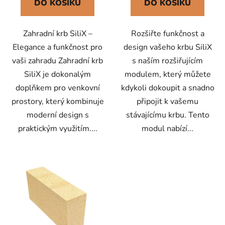
DO KOŠÍKU
DO KOŠÍKU
Zahradní krb SiliX –
Rozšiřte funkčnost a
Elegance a funkčnost pro
design vašeho krbu SiliX
vaši zahradu Zahradní krb
s naším rozšiřujícím
SiliX je dokonalým
modulem, který můžete
doplňkem pro venkovní
kdykoli dokoupit a snadno
prostory, který kombinuje
připojit k vašemu
moderní design s
stávajícímu krbu. Tento
praktickým využitím....
modul nabízí...