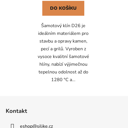
DO KOŠÍKU
Šamotový klín D26 je
ideálním materiálem pro
stavbu a opravy kamen,
pecí a grilů. Vyroben z
vysoce kvalitní šamotové
hlíny, nabízí výjimečnou
tepelnou odolnost až do
1280 °C a...
Z
á
Kontakt
p
a
eshop
@
silike.cz