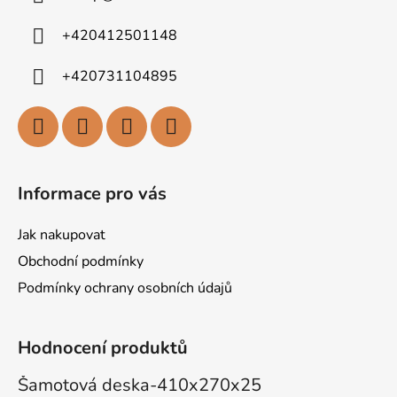
t
í
+420412501148
+420731104895
Informace pro vás
Jak nakupovat
Obchodní podmínky
Podmínky ochrany osobních údajů
Hodnocení produktů
Šamotová deska-410x270x25