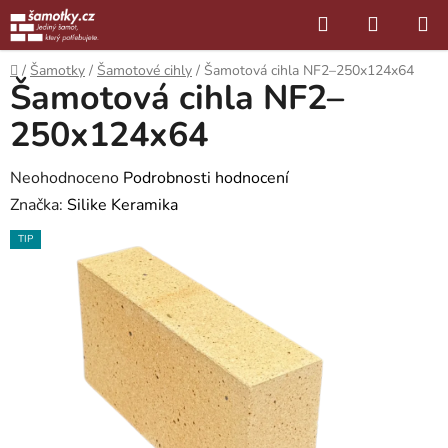
Přejít
Hledat
NÁKUP
na
KOŠÍK
obsah
Domů
/
Šamotky
/
Šamotové cihly
/
Šamotová cihla NF2–250x124x64
Šamotová cihla NF2–
250x124x64
Průměrné
Neohodnoceno
Podrobnosti hodnocení
hodnocení
Značka:
Silike Keramika
produktu
TIP
je
0,0
z
5
hvězdiček.