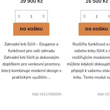
39 900 Kč
16 500 Kč
DO KOŠÍKU
DO KOŠÍKU
Zahradní krb SiliX – Elegance a
Rozšiřte funkčnost a
funkčnost pro vaši zahradu
vašeho krbu SiliX s
Zahradní krb SiliX je dokonalým
rozšiřujícím modulem
doplňkem pro venkovní prostory,
můžete kdykoli dokoupit
který kombinuje moderní design s
připojit k vašemu stáv
praktickým využitím....
krbu. Tento modul nab
Kód:
V2117000055
Kód:
V2