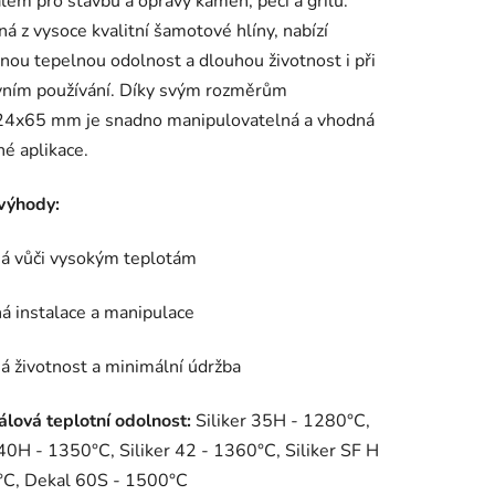
lem pro stavbu a opravy kamen, pecí a grilů.
á z vysoce kvalitní šamotové hlíny, nabízí
nou tepelnou odolnost a dlouhou životnost i při
vním používání. Díky svým rozměrům
ek.
4x65 mm je snadno manipulovatelná a vhodná
né aplikace.
výhody:
ná vůči vysokým teplotám
á instalace a manipulace
á životnost a minimální údržba
álová teplotní odolnost:
Siliker 35H - 1280°C,
 40H - 1350°C, Siliker 42 - 1360°C, Siliker SF H
°C, Dekal 60S - 1500°C