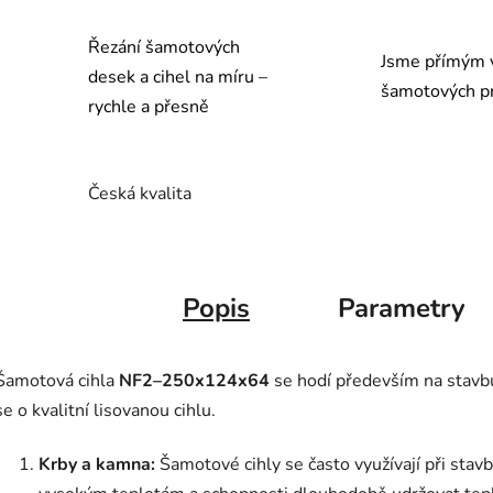
Řezání šamotových
Jsme přímým 
desek a cihel na míru –
šamotových p
rychle a přesně
Česká kvalita
Popis
Parametry
Šamotová cihla
NF2–250x124x64
se hodí především na stavbu 
se o kvalitní lisovanou cihlu.
Krby a kamna:
Šamotové cihly se často využívají při stav