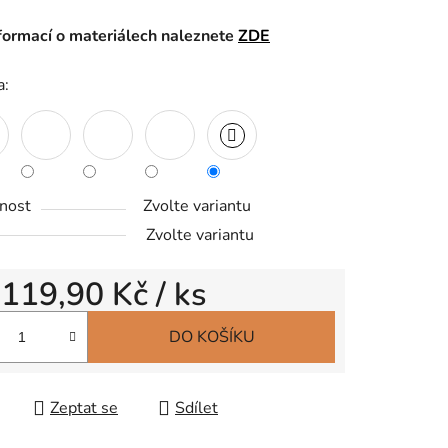
formací o materiálech naleznete
ZDE
a:
nost
Zvolte variantu
Zvolte variantu
d
119,90 Kč
/ ks
 cena:
DO KOŠÍKU
Zeptat se
Sdílet