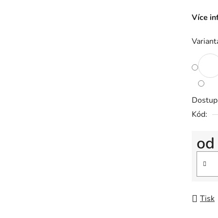
Více in
Variant
Dostup
Kód:
o
Měrná
Tisk