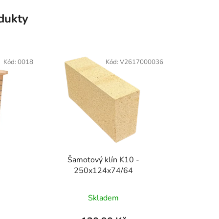
odukty
Kód:
0018
Kód:
V2617000036
Šamotový klín K10 -
250x124x74/64
Skladem