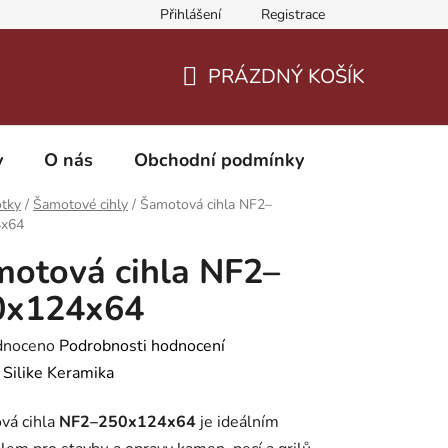
Přihlášení
Registrace
PRÁZDNÝ KOŠÍK
NÁKUPNÍ
KOŠÍK
y
O nás
Obchodní podmínky
tky
/
Šamotové cihly
/
Šamotová cihla NF2–
4x64
otová cihla NF2–
0x124x64
né
dnoceno
Podrobnosti hodnocení
ení
:
Silike Keramika
tu
vá cihla
NF2–250x124x64
je ideálním