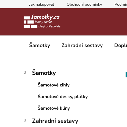
Přejít
Jak nakupovat
Obchodní podmínky
Podmín
na
obsah
Šamotky
Zahradní sestavy
Dopl
P
K
Přeskočit
Šamotky
a
kategorie
o
t
s
Šamotové cihly
e
t
g
Šamotové desky, plátky
r
o
a
r
Šamotové klíny
i
n
e
n
Zahradní sestavy