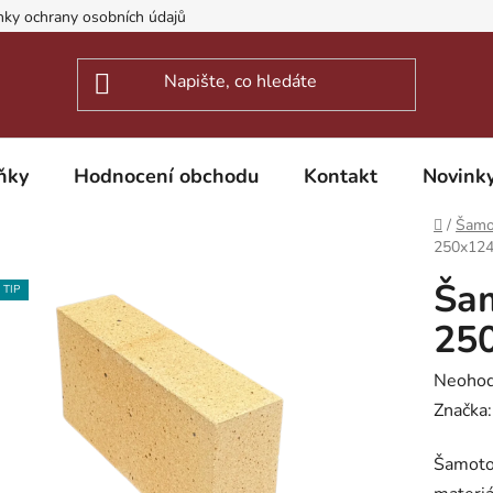
ky ochrany osobních údajů
ňky
Hodnocení obchodu
Kontakt
Novink
Domů
/
Šamo
250x12
Šam
TIP
25
Průměr
Neoho
hodnoc
Značka
produk
Šamoto
je