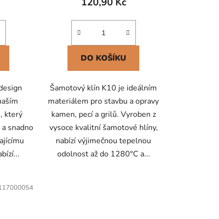
120,90 Kč
DO KOŠÍKU
 design
Šamotový klín K10 je ideálním
 naším
materiálem pro stavbu a opravy
, který
kamen, pecí a grilů. Vyroben z
 a snadno
vysoce kvalitní šamotové hlíny,
ajícímu
nabízí výjimečnou tepelnou
ízí...
odolnost až do 1280°C a...
117000054