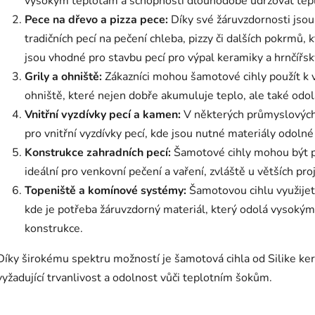
vysokým teplotám a schopnosti dlouhodobě udržovat teplo
Pece na dřevo a pizza pece:
Díky své žáruvzdornosti jsou
tradičních pecí na pečení chleba, pizzy či dalších pokrmů, 
jsou vhodné pro stavbu pecí pro výpal keramiky a hrnčířs
Grily a ohniště:
Zákazníci mohou šamotové cihly použít k 
ohniště, které nejen dobře akumuluje teplo, ale také odo
Vnitřní vyzdívky pecí a kamen:
V některých průmyslových 
pro vnitřní vyzdívky pecí, kde jsou nutné materiály odoln
Konstrukce zahradních pecí:
Šamotové cihly mohou být po
ideální pro venkovní pečení a vaření, zvláště u větších pro
Topeniště a komínové systémy:
Šamotovou cihlu využijet
kde je potřeba žáruvzdorný materiál, který odolá vysokým
konstrukce.
Díky širokému spektru možností je šamotová cihla od Silike ke
vyžadující trvanlivost a odolnost vůči teplotním šokům.