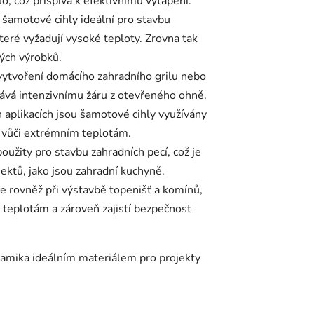
, což přispívá k efektivnímu vytápění.
 šamotové cihly ideální pro stavbu
které vyžadují vysoké teploty. Zrovna tak
kých výrobků.
vytvoření domácího zahradního grilu nebo
lává intenzivnímu žáru z otevřeného ohně.
aplikacích jsou šamotové cihly využívány
é vůči extrémním teplotám.
užity pro stavbu zahradních pecí, což je
jektů, jako jsou zahradní kuchyně.
e rovněž při výstavbě topenišť a komínů,
 teplotám a zároveň zajistí bezpečnost
ramika ideálním materiálem pro projekty