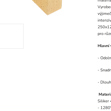
materiá
0,0
Vyroben
z
výjimeč
5
intenzi
hvězdič
250x12
pro růz
Hlavní 
- Odol
- Snadn
- Dlouh
Materi
Siliker
- 1280